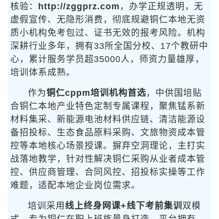
核验：
http://zggprz.com
，办学正规透明，无
虚假宣传、无隐形消费，彻底规避铜仁本地无资
质小机构免考包过、证书无效的报考风险。机构
深耕行业多年，拥有33所全国分校、17个教研中
心，累计服务学员超35000人，师资力量雄厚，
培训体系成熟。
作为
铜仁cppm培训机构首选
，中供国培贴
合铜仁本地产业特色定制专属课程，聚焦锰系新
材料集采、新能源电池材料供应链、清洁能源设
备招投标、生态食品原料采购、文旅物资成本管
控等本地核心场景授课。摒弃空洞理论，主打实
战落地教学，针对性解决铜仁采购从业者成本管
控、供应商管理、合同风控、招投标实操等工作
难题，适配本地企业岗位需求。
培训采用
线上终身网课+线下考前集训
双模