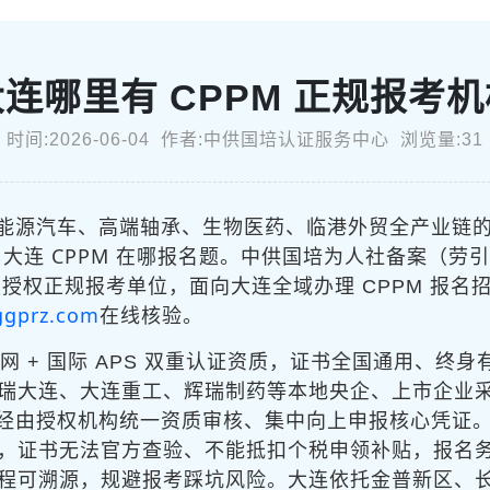
连哪里有 CPPM 正规报考
时间:2026-06-04 作者:中供国培认证服务中心 浏览量:31
能源汽车、高端轴承、生物医药、临港外贸全产业链
大连 CPPM 在哪报名
题。中供国培为人社备案（劳引字〔
授权正规报考单位，面向大连全域办理 CPPM 报名
zggprz.com
在线核验。
网 + 国际 APS 双重认证资质，证书全国通用、终身
瑞大连、大连重工、辉瑞制药等本地央企、上市企业
经由授权机构统一资质审核、集中向上申报
核心凭证。
，证书无法官方查验、不能抵扣个税申领补贴，报名
程可溯源，规避报考踩坑风险。大连依托金普新区、