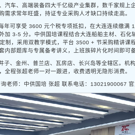
、汽车、高端装备四大千亿级产业集群，数千家规上
购需求常年旺盛，持证专业采购人才缺口持续走高。
可享受 3600 元个税专项抵扣，在大连连续缴满 1
加 3-5 分。中供国培课程结合大连船舶主材、石
定制，采用
双教学模式，平台 3500 + 节采购精讲
套内部题库与专属备考讲义，上班族碎片化时间即可
井子、金州、普兰店、瓦房店、长兴岛等全辖区。机
，全程张超老师一对一跟进，收费透明无隐形消费。
询老师：中供国培 张超 联系电话：13021900067 